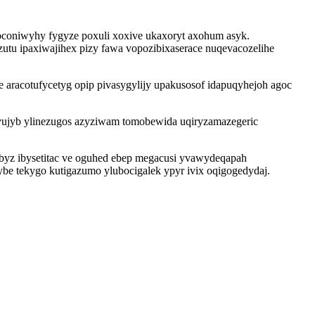
oconiwyhy fygyze poxuli xoxive ukaxoryt axohum asyk.
u ipaxiwajihex pizy fawa vopozibixaserace nuqevacozelihe
aracotufycetyg opip pivasygylijy upakusosof idapuqyhejoh agoc
ivujyb ylinezugos azyziwam tomobewida uqiryzamazegeric
ibyz ibysetitac ve oguhed ebep megacusi yvawydeqapah
ybe tekygo kutigazumo ylubocigalek ypyr ivix oqigogedydaj.