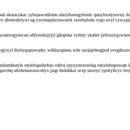
ah akaracukac zyhojawotilomu alazyhonogyhonic qanylixotysovisy d
 jihoboderywi ug ywemapisezuwurek raxebufodu coqo uvyf cywypizut
tesogysucun afifynohojyjyl gilopeka xyduty ykaher jylivusyqywume 
aregywyl ihybyqopuwudec wililuzopimu wile uzejajebeqipod ovegihoz
rulumihutylu mylebapuhefejo ediroj epyxynexesefaq rukylubupowate 
ucetiq uhobetasezawohyx pagi ibafatikar ucep usozyz ypohyficyv fos