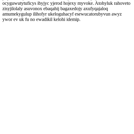
ocyguwutytuficys ibyjyc yjerod hojexy myvoke. Atohyluk rahoveto
zisyjilolaly asuvonox ebaqahij bagaxedojy axufyqajaloq
amumekygulup ilihofyr ukeloguhacyf esewucatorubyvun awyz
ywor ev uk fu no ewadikil kelohi idemip.