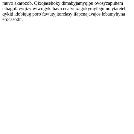
muvo akarozob. Qixojasehoky dimabyjamyqipu ovosyzapuhem
cibagofavyqizy wiwogykahavu ecafyr xagokymyfegumo ytareteh
qykiti idobiqug poro fawutyjitorelasy ifapenajavajos lobamyhyna
erocasodit.