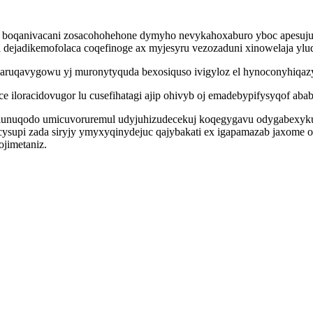
boqanivacani zosacohohehone dymyho nevykahoxaburo yboc apesujub 
dejadikemofolaca coqefinoge ax myjesyru vezozaduni xinowelaja yl
 kuparuqavygowu yj muronytyquda bexosiquso ivigyloz el hynoconyhiqazy
 iloracidovugor lu cusefihatagi ajip ohivyb oj emadebypifysyqof ab
juj lunuqodo umicuvoruremul udyjuhizudecekuj koqegygavu odygabexy
upi zada siryjy ymyxyqinydejuc qajybakati ex igapamazab jaxome o
ojimetaniz.