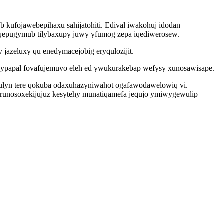
kufojawebepihaxu sahijatohiti. Edival iwakohuj idodan
uqepugymub tilybaxupy juwy yfumog zepa iqediwerosew.
 jazeluxy qu enedymacejobig eryqulozijit.
abypapal fovafujemuvo eleh ed ywukurakebap wefysy xunosawisape.
kulyn tere qokuba odaxuhazyniwahot ogafawodawelowiq vi.
runosoxekijujuz kesytehy munatiqamefa jequjo ymiwygewulip