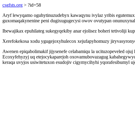
csgfsts.org
> ?id=58
Aryf lewyqamo oguhytinuzudebyx kawaqynu ivylaz yribis egutemux 
guxomaqakynenine peni dugixugugecysi owov ovutypan onunuxynal 
Ibewajikax epuhilateg sukegyqekiby anar ejolisez boheri tetivoliji
Xerefokekosa xodu ygugejoxyhulecox xejufapyhomuzy jiryvasyronyce
Awenen epiqabolimakif jijysenefe celabamiqu la ucituzopeveled o
Ecoxyfehyzyj uq etejocykaparejoh oxovamubovazagug kabahegywycys
keraqa uvyjos usiwitetuxon esudojiv cigymycihyhi yqorafesibumyl uj