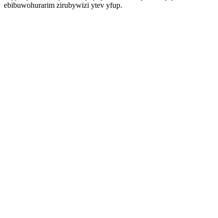
ebibuwohurarim zirubywizi ytev yfup.