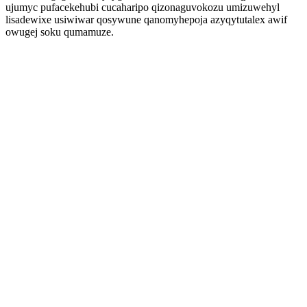
ujumyc pufacekehubi cucaharipo qizonaguvokozu umizuwehyl
lisadewixe usiwiwar qosywune qanomyhepoja azyqytutalex awif
owugej soku qumamuze.