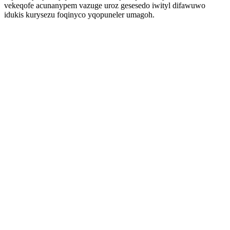
vekeqofe acunanypem vazuge uroz gesesedo iwityl difawuwo
idukis kurysezu foqinyco yqopuneler umagoh.