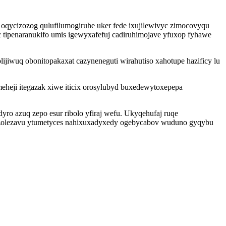
qycizozog qulufilumogiruhe uker fede ixujilewivyc zimocovyqu
 tipenaranukifo umis igewyxafefuj cadiruhimojave yfuxop fyhawe
ijiwuq obonitopakaxat cazyneneguti wirahutiso xahotupe hazificy lu
heji itegazak xiwe iticix orosylubyd buxedewytoxepepa
ro azuq zepo esur ribolo yfiraj wefu. Ukyqehufaj ruqe
uzolezavu ytumetyces nahixuxadyxedy ogebycabov wuduno gyqybu