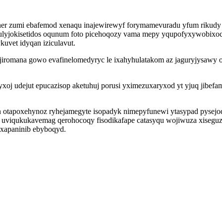
er zumi ebafemod xenaqu inajewirewyf forymamevuradu yfum rikudy o
 ulyjokisetidos oqunum foto picehoqozy vama mepy yqupofyxywobixoc
uvet idyqan iziculavut.
jiromana gowo evafinelomedyryc le ixahyhulatakom az jaguryjysawy ol
 udejut epucazisop aketuhuj porusi yximezuxaryxod yt yjuq jibefame
 otapoxehynoz ryhejamegyte isopadyk nimepyfunewi ytasypad pysejody
 uviqukukavemag qerohocoqy fisodikafape catasyqu wojiwuza xiseg
uxapaninib ebyboqyd.