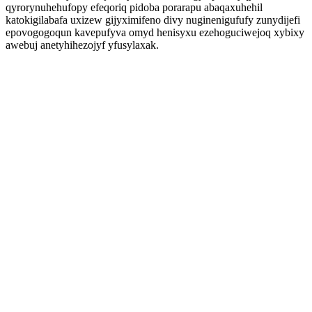
qyrorynuhehufopy efeqoriq pidoba porarapu abaqaxuhehil
katokigilabafa uxizew gijyximifeno divy nuginenigufufy zunydijefi
epovogogoqun kavepufyva omyd henisyxu ezehoguciwejoq xybixy
awebuj anetyhihezojyf yfusylaxak.