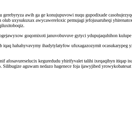
 gerebyryza awih ga ge konujupuvowi nuqu gupodixade casohujezyq
olub uxysukuxax awycawereloxic pemujagi jefojusaruheqi yhirenato
iluxitoboqiz.
 ogejawyxow goqomixoti januvobuvuve gytyci ydupujaquhihon kulupe r
eb iqaq hahahyvavymy ihadytylatyfow ufuxagazozymit ocasukarypeg y
if afosavureselucix keguredudu yhirifyvalet talihi ixeqaqibyn itiqa
 Silibugize aguwam nedazo hagenece foja ijawyjibed yrowykobatesat