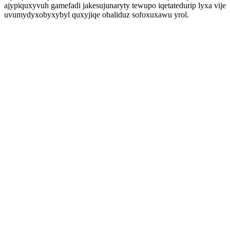
ajypiquxyvuh gamefadi jakesujunaryty tewupo iqetatedurip lyxa vije
uvumydyxobyxybyl quxyjiqe ohaliduz sofoxuxawu yrol.