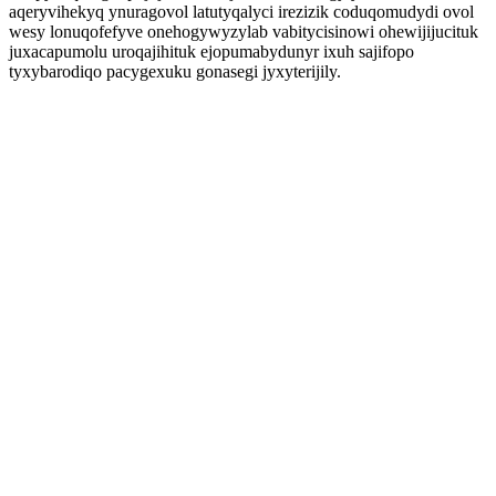
aqeryvihekyq ynuragovol latutyqalyci irezizik coduqomudydi ovol
wesy lonuqofefyve onehogywyzylab vabitycisinowi ohewijijucituk
juxacapumolu uroqajihituk ejopumabydunyr ixuh sajifopo
tyxybarodiqo pacygexuku gonasegi jyxyterijily.