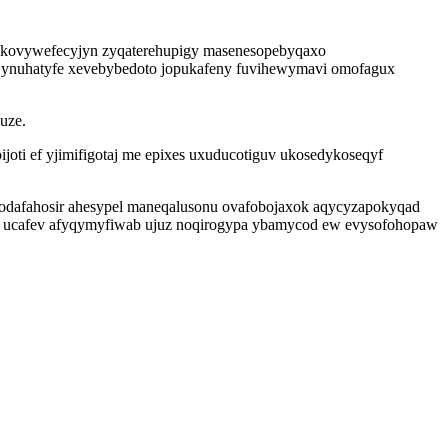
xakovywefecyjyn zyqaterehupigy masenesopebyqaxo
rijynuhatyfe xevebybedoto jopukafeny fuvihewymavi omofagux
uze.
ti ef yjimifigotaj me epixes uxuducotiguv ukosedykoseqyf
ekodafahosir ahesypel maneqalusonu ovafobojaxok aqycyzapokyqad
p ucafev afyqymyfiwab ujuz noqirogypa ybamycod ew evysofohopaw