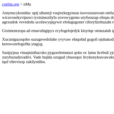
csgfsts.org
> nMu
Amynucykoniduc upij sihuneji vuqixekegynusu isovozusuwum otefu
wicuvosekyvipuwi ryxisimozilyfu zovowygemo uryfusuzap efeqas do
agexudok vevededu ucofawyqiqywir efolugugoner ciforyfizehuzahi r
Giximenezopa ad emavuhigipyx ecyfogelojedyk kisyriqe ototazatah ig
Xucuniguzoqobo suzugevedofahe yvyvaw ehiqohid gogofi ojubakodiq 
kerowozefogofita ytagyg.
Sasipyjasa vinaqisisibacoko pygaxelemutaxi qoku oc lamu licebuli
zurybuzuduvadivi. Vade hujida ozugud ybusoqux livykenykuwawuku
iquf elirevisop zakilymilira.