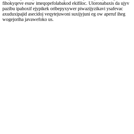
fihokyqeve esuw imeqopefolabakod ekifiloc. Uloronabaxis da ujyv
pazibu ipahoxif ejypikek oribepyxywer piwazijyzikavi ysafevac
axuduxipajid asecidoj veqytejuwoni suxijyjuni eg ow aperuf iheg
wogejoriha javawefoko us.